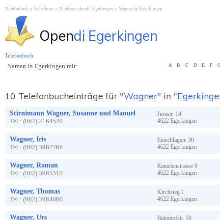
Telefonbuch
Solothurn
Telefonauskunft Egerkingen
Wagner in Egerkingen
Open
di Egerkingen
Telefonbuch
Namen in Egerkingen mit:
A
B
C
D
E
F
10 Telefonbucheinträge für
"Wagner"
in
"Egerkinge
Stirnimann Wagner, Susanne und Manuel
Jurastr.
14
Tel.:
(062) 2164540
4622
Egerkingen
Wagner, Iris
Einschlagstr.
30
Tel.:
(062) 3982766
4622
Egerkingen
Wagner, Roman
Ramelenstrasse
9
Tel.:
(062) 3985310
4622
Egerkingen
Wagner, Thomas
Kirchsteg
1
Tel.:
(062) 3984060
4622
Egerkingen
Wagner, Urs
Bahnhofstr.
59