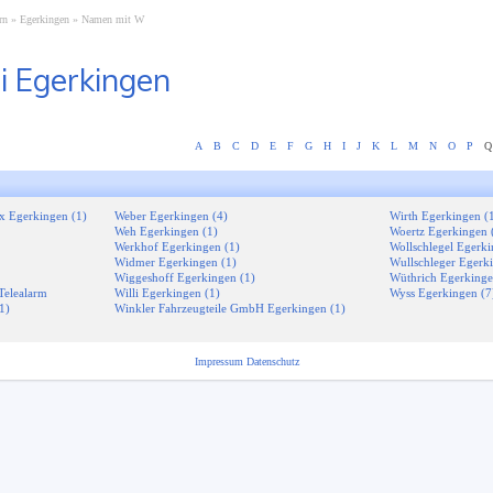
rn
Egerkingen
Namen mit W
i Egerkingen
A
B
C
D
E
F
G
H
I
J
K
L
M
N
O
P
Q
x Egerkingen (1)
Weber Egerkingen (4)
Wirth Egerkingen (
Weh Egerkingen (1)
Woertz Egerkingen 
Werkhof Egerkingen (1)
Wollschlegel Egerki
Widmer Egerkingen (1)
Wullschleger Egerk
Wiggeshoff Egerkingen (1)
Wüthrich Egerkinge
Telealarm
Willi Egerkingen (1)
Wyss Egerkingen (7
1)
Winkler Fahrzeugteile GmbH Egerkingen (1)
Impressum
Datenschutz