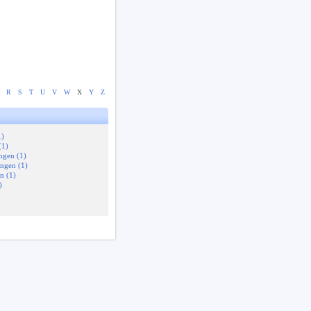
R
S
T
U
V
W
X
Y
Z
1)
(1)
ngen (1)
ingen (1)
n (1)
)