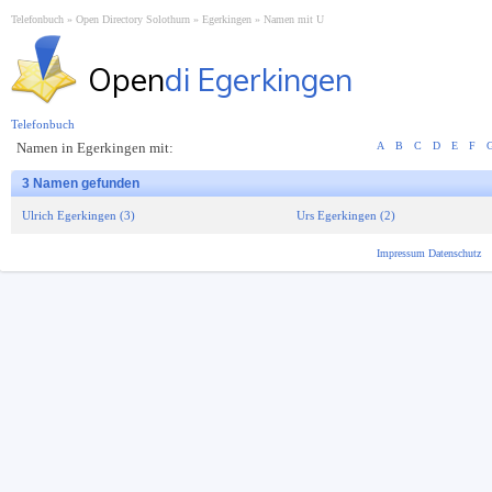
Telefonbuch
Open Directory Solothurn
Egerkingen
Namen mit U
Open
di Egerkingen
Telefonbuch
Namen in Egerkingen mit:
A
B
C
D
E
F
3 Namen gefunden
Ulrich Egerkingen (3)
Urs Egerkingen (2)
Impressum
Datenschutz